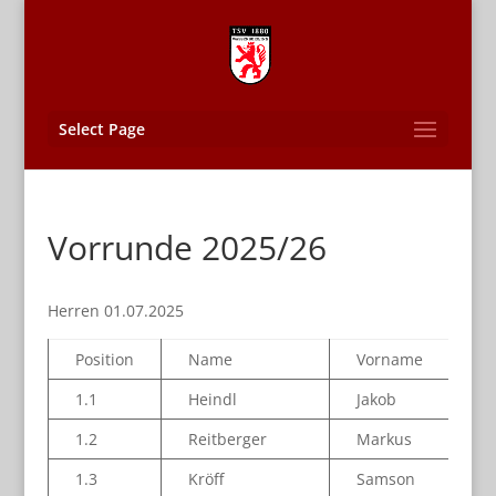
Select Page
Vorrunde 2025/26
Herren 01.07.2025
Position
Name
Vorname
1.1
Heindl
Jakob
1.2
Reitberger
Markus
1.3
Kröff
Samson