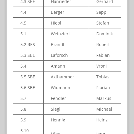
4.3 SBE
Hanrieder
Gerhard
4.4
Berger
Sepp
4.5
Hiebl
Stefan
5.1
Weinzierl
Dominik
5.2 RES
Brandl
Robert
5.3 SBE
Laforsch
Fabian
5.4
Amann
Vroni
5.5 SBE
Axthammer
Tobias
5.6 SBE
Widmann
Florian
5.7
Fendler
Markus
5.8
Siegl
Michael
5.9
Hennig
Heinz
5.10
Löbel
Jann