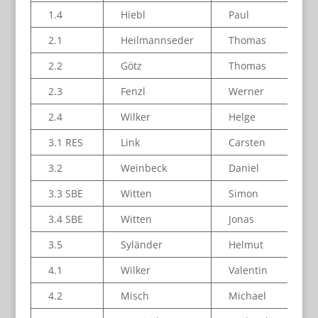
1.4
Hiebl
Paul
2.1
Heilmannseder
Thomas
2.2
Götz
Thomas
2.3
Fenzl
Werner
2.4
Wilker
Helge
3.1 RES
Link
Carsten
3.2
Weinbeck
Daniel
3.3 SBE
Witten
Simon
3.4 SBE
Witten
Jonas
3.5
Syländer
Helmut
4.1
Wilker
Valentin
4.2
Misch
Michael