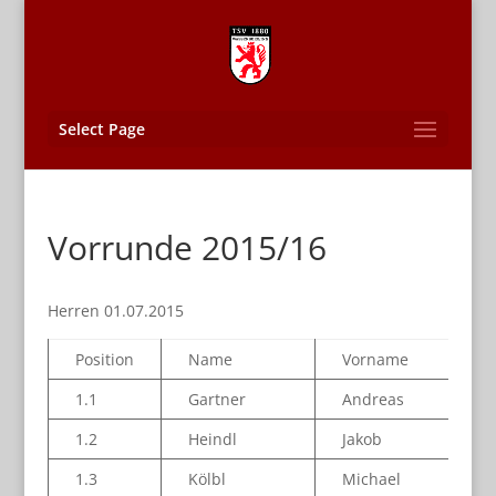
Select Page
Vorrunde 2015/16
Herren 01.07.2015
Position
Name
Vorname
1.1
Gartner
Andreas
1.2
Heindl
Jakob
1.3
Kölbl
Michael