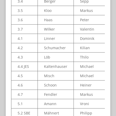
3.4
Berger
Sepp
3.5
Kloo
Markus
3.6
Haas
Peter
3.7
Wilker
Valentin
4.1
Linner
Dominik
4.2
Schumacher
Kilian
4.3
Löb
Thilo
4.4 JES
Kaltenhauser
Michael
4.5
Misch
Michael
4.6
Schoon
Heiner
4.7
Fendler
Markus
5.1
Amann
Vroni
5.2 SBE
Mähnert
Philipp