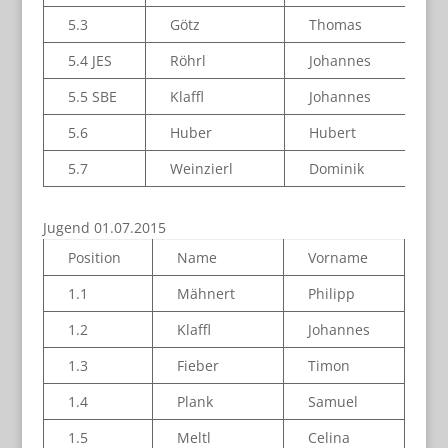
5.3
Götz
Thomas
5.4 JES
Röhrl
Johannes
5.5 SBE
Klaffl
Johannes
5.6
Huber
Hubert
5.7
Weinzierl
Dominik
Jugend 01.07.2015
Position
Name
Vorname
1.1
Mähnert
Philipp
1.2
Klaffl
Johannes
1.3
Fieber
Timon
1.4
Plank
Samuel
1.5
Meltl
Celina