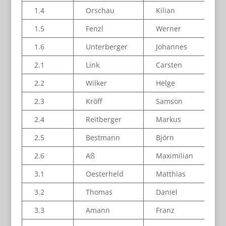
1.4
Orschau
Kilian
1.5
Fenzl
Werner
1.6
Unterberger
Johannes
2.1
Link
Carsten
2.2
Wilker
Helge
2.3
Kröff
Samson
2.4
Reitberger
Markus
2.5
Bestmann
Björn
2.6
Aß
Maximilian
3.1
Oesterheld
Matthias
3.2
Thomas
Daniel
3.3
Amann
Franz